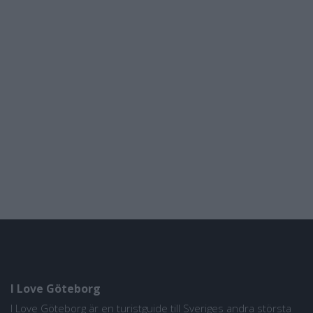
I Love Göteborg
I Love Göteborg är en turistguide till Sveriges andra största