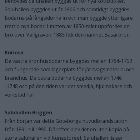
behövdes Saluhallen byggas ut för nya köttbutiker.
Saluhallen byggdes ut år 1906 och samtidigt byggdes
bodarna på långsidorna in och man byggde ytterligare
trettio nya bodar. I mitten av 1850-talet uppfördes en
bro över Vallgraven. 1883 fick den namnet Basarbron
Kuriosa
De västra kronhusbodarna byggdes mellan 1764-1759
och fungerade som lagerplats för järnvägsmaterial och
brandhus. De östra bodarna byggdes mellan 1746
-1748 och på den tiden var det smedja, hjulmakare och
verkstad här.
Saluhallen Briggen
Från början var detta Göteborgs huvudbrandstation
från 1891 till 1990. Därefter blev det en liten kopia på
stora saluhallen vid Kungstorget. Saluhallen ligger