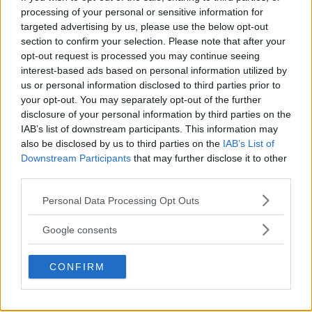
processing of your personal or sensitive information for
targeted advertising by us, please use the below opt-out
section to confirm your selection. Please note that after your
opt-out request is processed you may continue seeing
interest-based ads based on personal information utilized by
Boka flygtransfer med Vy flygbussarna
us or personal information disclosed to third parties prior to
your opt-out. You may separately opt-out of the further
disclosure of your personal information by third parties on the
IAB’s list of downstream participants. This information may
also be disclosed by us to third parties on the
IAB’s List of
Downstream Participants
that may further disclose it to other
third parties.
Please note that this website/app uses one or more Google
Personal Data Processing Opt Outs
services and may gather and store information including but
not limited to your visit or usage behaviour. You may click to
Google consents
Clarion Hotel Post
Centralstation / Nordstan
grant or deny consent to Google and its third-party tags to
use your data for below specified purposes in below Google
Comfort Hotel
Skeppsbroplatsen
CONFIRM
consent section.
Comfort Hotell
Hotel Avalon /
Kungstorget/Centralt läge