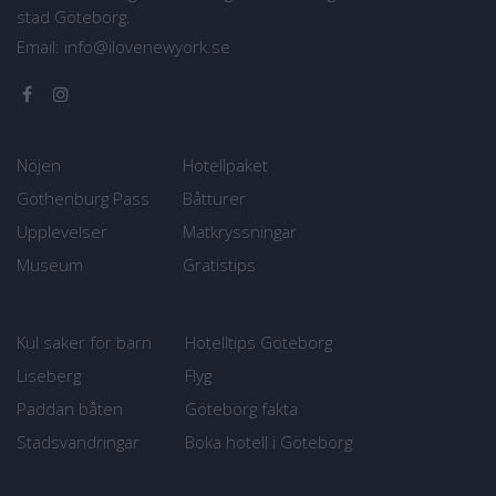
stad Göteborg.
Email:
info@ilovenewyork.se
Nöjen
Hotellpaket
Gothenburg Pass
Båtturer
Upplevelser
Matkryssningar
Museum
Gratistips
Kul saker för barn
Hotelltips Göteborg
Liseberg
Flyg
Paddan båten
Göteborg fakta
Stadsvandringar
Boka hotell i Göteborg