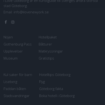
I Love Göteborg är en turistguide till Sveriges andra största
stad Göteborg.
Email:
info@ilovenewyork.se
Nöjen
Hotellpaket
Gothenburg Pass
Båtturer
Upplevelser
Matkryssningar
Museum
Gratistips
Kul saker för barn
Hotelltips Göteborg
Liseberg
Flyg
Paddan båten
Göteborg fakta
Stadsvandringar
Boka hotell i Göteborg