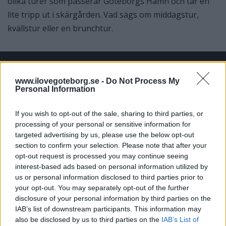
olika turer som passerar Göteborgs Hamn och tar en
lite tripp ut i skärgården. Vad sägs om middagstur,
kvällstur eller en brunchtur.
www.ilovegoteborg.se -
Do Not Process My
Personal Information
If you wish to opt-out of the sale, sharing to third parties, or
processing of your personal or sensitive information for
targeted advertising by us, please use the below opt-out
section to confirm your selection. Please note that after your
opt-out request is processed you may continue seeing
En tur med Paddan
interest-based ads based on personal information utilized by
Ett måste som vi tycker är att åka en guidad tur med
us or personal information disclosed to third parties prior to
Paddan.
Paddan
avgår från Kungsportsplatsen och tar
your opt-out. You may separately opt-out of the further
dig via den låga båten genom Göteborgs centrum via
disclosure of your personal information by third parties on the
vallgraven och åker sedan ut i Göta Älv och tillbaka. Ni får
IAB’s list of downstream participants. This information may
lära er om Göteborgs historia och turen passar både
also be disclosed by us to third parties on the
IAB’s List of