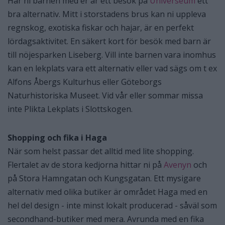
Har ni barnen med er är ett besök på
Universeum
ett
bra alternativ. Mitt i storstadens brus kan ni uppleva
regnskog, exotiska fiskar och hajar, är en perfekt
lördagsaktivitet. En säkert kort för besök med barn är
till nöjesparken Liseberg. Vill inte barnen vara inomhus
kan en lekplats vara ett alternativ eller vad sägs om t ex
Alfons Åbergs Kulturhus eller Göteborgs
Naturhistoriska Museet. Vid vår eller sommar missa
inte Plikta Lekplats i Slottskogen.
Shopping och fika i Haga
När som helst passar det alltid med lite shopping.
Flertalet av de stora kedjorna hittar ni på
Avenyn
och
på Stora Hamngatan och Kungsgatan. Ett mysigare
alternativ med olika butiker är området Haga med en
hel del design - inte minst lokalt producerad - såväl som
secondhand-butiker med mera. Avrunda med en fika