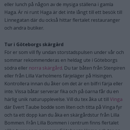
eller lunch på någon av de mysiga ställena i gamla
Haga. Är ni runt Haga är det inte långt till ett besök till
Linnegatan där du också hittar flertalet restauranger
och andra butiker.
Tur i Göteborgs skärgård
För er som vill fly undan storstadspulsen under vår och
sommar rekommenderas en heldag ute i Göteborgs
södra eller
norra skärgård
. Du tar båten från Stenpiren
eller från Lilla Varholmens färjeläger på Hisingen.
Kontrollera innan du åker om det är en bilfri färja eller
inte. Vissa båtar serverar fika och på öarna får du en
härlig unik naturupplevelse. Vill du tex åka ut till
Vinga
där Evert Taube bodde som liten och titta på Vinga fyr
och ta ett dopp kan du åka en skärgårdstur från Lilla
Bommen. Från Lilla Bommen i centrum finns flertalet