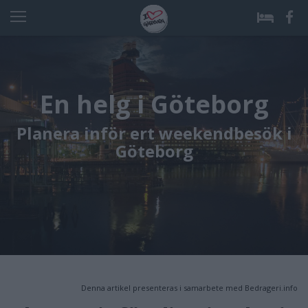
En helg i Göteborg
Planera inför ert weekendbesök i
Göteborg
Denna artikel presenteras i samarbete med Bedrageri.info