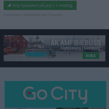
Köp Spapaket på Jacy´z + middag
Presenteras i samarbete med Truestory.