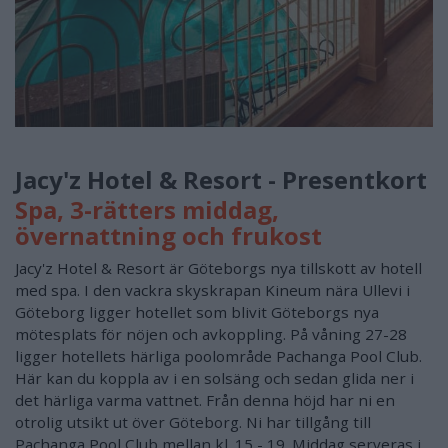
Jacy'z Hotel & Resort - Presentkort
Spa, 3-rätters middag,
övernattning och frukost
Jacy'z Hotel & Resort är Göteborgs nya tillskott av hotell
med spa. I den vackra skyskrapan Kineum nära Ullevi i
Göteborg ligger hotellet som blivit Göteborgs nya
mötesplats för nöjen och avkoppling. På våning 27-28
ligger hotellets härliga poolområde Pachanga Pool Club.
Här kan du koppla av i en solsäng och sedan glida ner i
det härliga varma vattnet. Från denna höjd har ni en
otrolig utsikt ut över Göteborg. Ni har tillgång till
Pachanga Pool Club mellan kl. 15 - 19. Middag serveras i