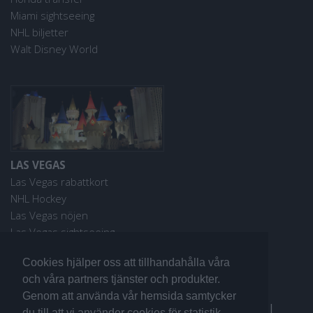
Miami sightseeing
NHL biljetter
Walt Disney World
LAS VEGAS
Las Vegas rabattkort
NHL Hockey
Las Vegas nöjen
Las Vegas sightseeing
Cookies hjälper oss att tillhandahålla våra
och våra partners tjänster och produkter.
Genom att använda vår hemsida samtycker
Fler reseguider:
I Love the World
|
San Francisco
|
du till att vi använder cookies för statistik,