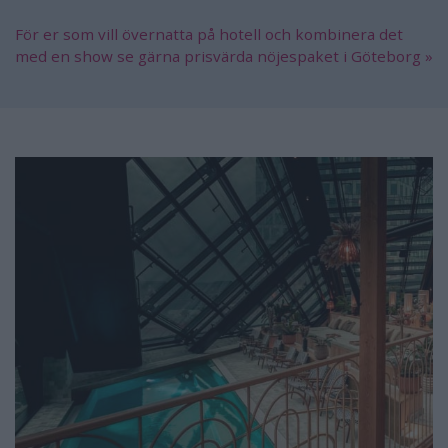
För er som vill övernatta på hotell och kombinera det
med en show se gärna prisvärda nöjespaket i Göteborg »