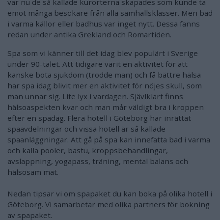
var nu de så kallade kurorterna skapades som kunde ta
emot många besökare från alla samhällsklasser. Men bad
i varma källor eller badhus var inget nytt. Dessa fanns
redan under antika Grekland och Romartiden.
Spa som vi känner till det idag blev populärt i Sverige
under 90-talet. Att tidigare varit en aktivitet för att
kanske bota sjukdom (trodde man) och få bättre hälsa
har spa idag blivit mer en aktivitet för nöjes skull, som
man unnar sig. Lite lyx i vardagen. Sjävlklart finns
hälsoaspekten kvar och man mår väldigt bra i kroppen
efter en spadag. Flera hotell i Göteborg har inrättat
spaavdelningar och vissa hotell är så kallade
spaanläggningar. Att gå på spa kan innefatta bad i varma
och kalla pooler, bastu, kroppsbehandlingar,
avslappning, yogapass, träning, mental balans och
hälsosam mat.
Nedan tipsar vi om spapaket du kan boka på olika hotell i
Göteborg. Vi samarbetar med olika partners för bokning
av spapaket.