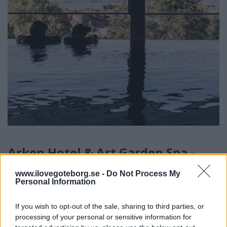
Arken Hotel & Art Garden Spa -
Presentkort
www.ilovegoteborg.se -
Do Not Process My
Spa, 3-rätters middag,
Personal Information
övernattning och frukost
If you wish to opt-out of the sale, sharing to third parties, or
Arken hotell och spa ligger längst ut på klipporna vid
processing of your personal or sensitive information for
Arendal i Göteborgs hamn. Här har du tillgång till spa