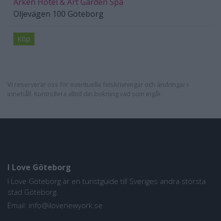
Arken Hotel & Art Garden Spa
Oljevägen 100
Göteborg
Vi reserverar oss för eventuella felskrivningar och ändringar i
innehåll. Kontrollera alltid din bokning vad som ingår.
I Love Göteborg
I Love Göteborg är en turistguide till Sveriges andra största
stad Göteborg.
Email:
info@ilovenewyork.se