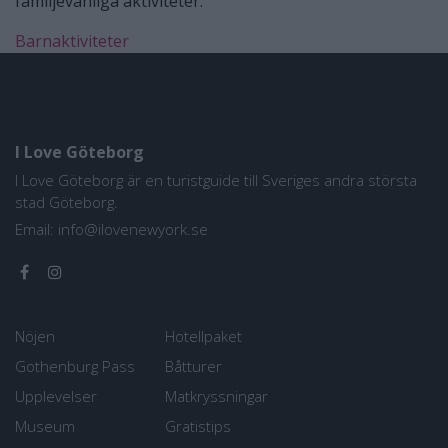
familjevänliga aktiviteter.
Barnaktiviteter
I Love Göteborg
I Love Göteborg är en turistguide till Sveriges andra största
stad Göteborg.
Email:
info@ilovenewyork.se
Nöjen
Hotellpaket
Gothenburg Pass
Båtturer
Upplevelser
Matkryssningar
Museum
Gratistips