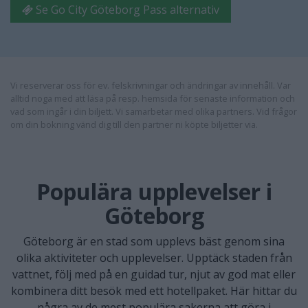
Se Go City Göteborg Pass alternativ
Vi reserverar oss för ev. felskrivningar och ändringar av innehåll. Var
alltid noga med att läsa på resp. hemsida för senaste information och
vad som ingår i din biljett. Vi samarbetar med olika partners. Vid frågor
om din bokning vänd dig till den partner ni köpte biljetter via.
Populära upplevelser i
Göteborg
Göteborg är en stad som upplevs bäst genom sina
olika aktiviteter och upplevelser. Upptäck staden från
vattnet, följ med på en guidad tur, njut av god mat eller
kombinera ditt besök med ett hotellpaket. Här hittar du
några av de mest populära sakerna att göra i