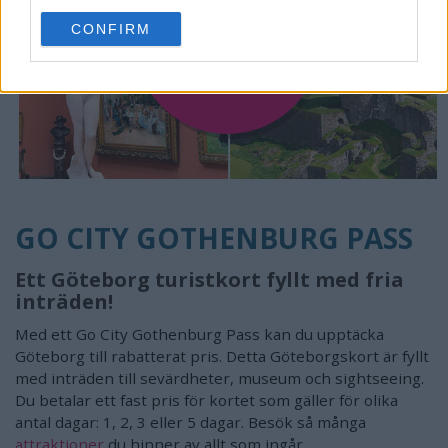
use your data for below specified purposes in below Google
CONFIRM
consent section.
GO CITY GOTHENBURG PASS
Ett Göteborg turistkort fyllt med fria
inträden!
Med ett Go City Gothenburg Pass kan du upptäcka
Göteborg till rabatterat pris. Detta Göteborgskort är fyllt
med inträden till sevärdheter, museum och sightseeing.
Du betalar ett fast pris för kortet som gäller för olika
antal dagar: 1, 2, 3 eller 5 dagar. Besök så många
attraktioner
du hinner av allt som ingår.