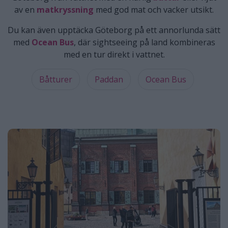
av en
matkryssning
med god mat och vacker utsikt.
Du kan även upptäcka Göteborg på ett annorlunda sätt
med
Ocean Bus
, där sightseeing på land kombineras
med en tur direkt i vattnet.
Båtturer
Paddan
Ocean Bus