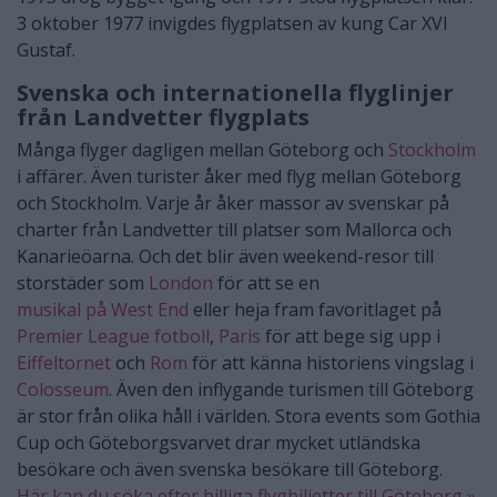
3 oktober 1977 invigdes flygplatsen av kung Car XVI
Gustaf.
Svenska och internationella flyglinjer
från Landvetter flygplats
Många flyger dagligen mellan Göteborg och
Stockholm
i affärer. Även turister åker med flyg mellan Göteborg
och Stockholm. Varje år åker massor av svenskar på
charter från Landvetter till platser som Mallorca och
Kanarieöarna. Och det blir även weekend-resor till
storstäder som
London
för att se en
musikal på West End
eller heja fram favoritlaget på
Premier League fotboll
,
Paris
för att bege sig upp i
Eiffeltornet
och
Rom
för att känna historiens vingslag i
Colosseum
. Även den inflygande turismen till Göteborg
är stor från olika håll i världen. Stora events som Gothia
Cup och Göteborgsvarvet drar mycket utländska
besökare och även svenska besökare till Göteborg.
Här kan du söka efter billiga flygbiljetter till Göteborg »