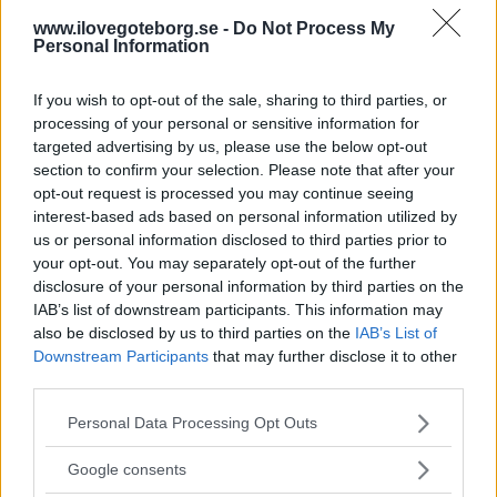
www.ilovegoteborg.se -
Do Not Process My
Personal Information
Mer om transport från
If you wish to opt-out of the sale, sharing to third parties, or
Landvetter Flygplats »
processing of your personal or sensitive information for
targeted advertising by us, please use the below opt-out
section to confirm your selection. Please note that after your
opt-out request is processed you may continue seeing
interest-based ads based on personal information utilized by
us or personal information disclosed to third parties prior to
your opt-out. You may separately opt-out of the further
disclosure of your personal information by third parties on the
IAB’s list of downstream participants. This information may
also be disclosed by us to third parties on the
IAB’s List of
Downstream Participants
that may further disclose it to other
third parties.
Please note that this website/app uses one or more Google
Personal Data Processing Opt Outs
services and may gather and store information including but
not limited to your visit or usage behaviour. You may click to
Google consents
grant or deny consent to Google and its third-party tags to