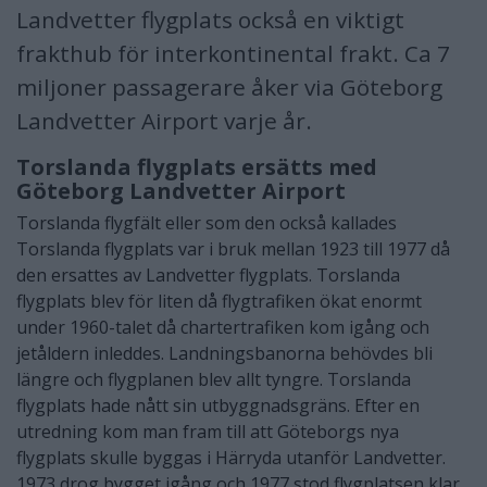
Landvetter flygplats också en viktigt
frakthub för interkontinental frakt. Ca 7
miljoner passagerare åker via Göteborg
Landvetter Airport varje år.
Torslanda flygplats ersätts med
Göteborg Landvetter Airport
Torslanda flygfält eller som den också kallades
Torslanda flygplats var i bruk mellan 1923 till 1977 då
den ersattes av Landvetter flygplats. Torslanda
flygplats blev för liten då flygtrafiken ökat enormt
under 1960-talet då chartertrafiken kom igång och
jetåldern inleddes. Landningsbanorna behövdes bli
längre och flygplanen blev allt tyngre. Torslanda
flygplats hade nått sin utbyggnadsgräns. Efter en
utredning kom man fram till att Göteborgs nya
flygplats skulle byggas i Härryda utanför Landvetter.
1973 drog bygget igång och 1977 stod flygplatsen klar.