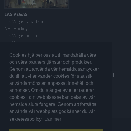
LAS VEGAS
Las Vegas rabattkort
NHL Hockey
Las Vegas nöjen
Las Vegas sightseeing
Cookies hjälper oss att tillhandahålla våra
och våra partners tjänster och produkter.
Genom att använda vår hemsida samtycker
Fler reseguider:
I Love the World
|
San Francisco
|
du till att vi använder cookies för statistik,
Los Angeles
|
Sydney
användarmönster, anpassat innehåll och
annonser. Om du stänger av eller raderar
cookies i din webbläsare kan delar av vår
hemsida sluta fungera. Genom att fortsätta
använda vår webbplats godkänner du vår
sekretesspolicy.
Läs mer
© 2007. All rights reserved ilovegoteborg.se.