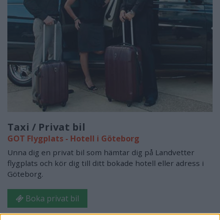
Taxi / Privat bil
GOT Flygplats - Hotell i Göteborg
Unna dig en privat bil som hämtar dig på Landvetter
flygplats och kör dig till ditt bokade hotell eller adress i
Göteborg.
Boka privat bil
I samarbete med GetYourGuide.