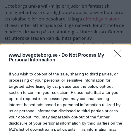
Göteborgs unika wifi-miljö erbjuder en fantastisk
möjlighet att vara ständigt uppkopplad, oavsett om du är
en lokalbo eller en besökare. Många
offentliga platser
strävar efter att erbjuda pålitliga nätverk för att möta de
moderna kraven på konstant digital interaktion. Genom
att utforska staden kan du hitta pärlor av
internetåtkomst där du minst förväntar dig det, och
detta kan vara särskilt användbart för de som är på
www.ilovegoteborg.se -
Do Not Process My
ständig jakt efter en pålitlig anslutning.
Personal Information
Säkerhetsmedvetenhet är nyckeln till att undvika
If you wish to opt-out of the sale, sharing to third parties, or
potentiella risker med offentligt wifi. De nämnda
processing of your personal or sensitive information for
säkerhetstipsen, som att undvika känsliga transaktioner
targeted advertising by us, please use the below opt-out
på offentliga nätverk och använda VPN, utgör
section to confirm your selection. Please note that after your
grundläggande steg för att skydda din personliga
opt-out request is processed you may continue seeing
information. Att hålla din enhet och
interest-based ads based on personal information utilized by
säkerhetsprogramvara ständigt uppdaterade kan bidra
us or personal information disclosed to third parties prior to
till att förhindra sårbarheter.
your opt-out. You may separately opt-out of the further
disclosure of your personal information by third parties on the
Samtidigt är det viktigt att inte låta rädslan för
IAB’s list of downstream participants. This information may
säkerhetsrisker hindra dig från att dra nytta av de