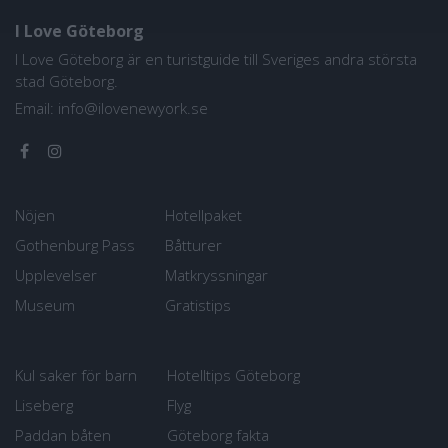
I Love Göteborg
I Love Göteborg är en turistguide till Sveriges andra största
stad Göteborg.
Email:
info@ilovenewyork.se
Nöjen
Hotellpaket
Gothenburg Pass
Båtturer
Upplevelser
Matkryssningar
Museum
Gratistips
Kul saker för barn
Hotelltips Göteborg
Liseberg
Flyg
Paddan båten
Göteborg fakta