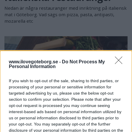
Nedan är några restauranger med inriktning på italiensk
mat i Göteborg. Vad sägs om pizza, pasta, antipasti,
mozarella etc
www.ilovegoteborg.se -
Do Not Process My
Personal Information
If you wish to opt-out of the sale, sharing to third parties, or
processing of your personal or sensitive information for
targeted advertising by us, please use the below opt-out
section to confirm your selection. Please note that after your
opt-out request is processed you may continue seeing
interest-based ads based on personal information utilized by
Trattoria La Strega
us or personal information disclosed to third parties prior to
your opt-out. You may separately opt-out of the further
Här äter ni likadan italiensk mat som ni finner på en
disclosure of your personal information by third parties on the
trattoria i Lombardia, Piemonte eller Triveneto.