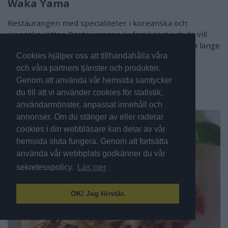
Waka Yama
Restaurangen med specialiteter i koreanska och
japanska rätter. Restaurangen är familjeägt och de vill
gärna lära er hur man äter i asien. Man sitter gärna länge
och äter och delar på maten.
Cookies hjälper oss att tillhandahålla våra
och våra partners tjänster och produkter.
Adress:
Kungstorget 3. Foto: Waka Yama
Genom att använda vår hemsida samtycker
du till att vi använder cookies för statistik,
användarmönster, anpassat innehåll och
annonser. Om du stänger av eller raderar
cookies i din webbläsare kan delar av vår
hemsida sluta fungera. Genom att fortsätta
använda vår webbplats godkänner du vår
sekretesspolicy.
Läs mer
OK! Jag förstår.