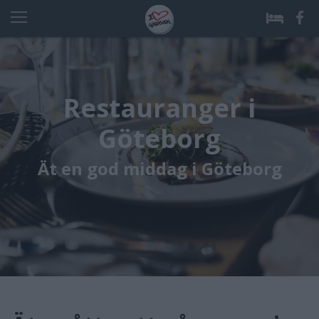
Restauranger i
Göteborg
Ät en god middag i Göteborg