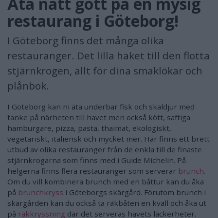
Äta nått gott på en mysig
restaurang i Göteborg!
I Göteborg finns det många olika
restauranger. Det lilla haket till den flotta
stjärnkrogen, allt för dina smaklökar och
plånbok.
I Göteborg kan ni äta underbar fisk och skaldjur med
tanke på närheten till havet men också kött, saftiga
hamburgare, pizza, pasta, thaimat, ekologiskt,
vegetariskt, italiensk och mycket mer. Här finns ett brett
utbud av olika restauranger från de enkla till de finaste
stjärnkrogarna som finns med i Guide Michelin. På
helgerna finns flera restauranger som serverar
brunch
.
Om du vill kombinera brunch med en båttur kan du åka
på
brunchkryss
i Göteborgs skärgård. Förutom brunch i
skärgården kan du också ta räkbåten en kväll och åka ut
på
räkkryssning
där det serveras havets läckerheter.