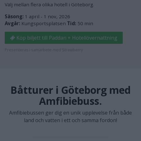
Välj mellan flera olika hotell i Göteborg.
Säsong:
1 april - 1 nov, 2026
Avgår:
Kungsportsplatsen
Tid:
50 min
Köp biljett till Paddan + Hotellövernattning
Presenteras i samarbete med Strawberry
Båtturer i Göteborg med
Amfibiebuss.
Amfibiebussen ger dig en unik upplevelse från både
land och vatten i ett och samma fordon!