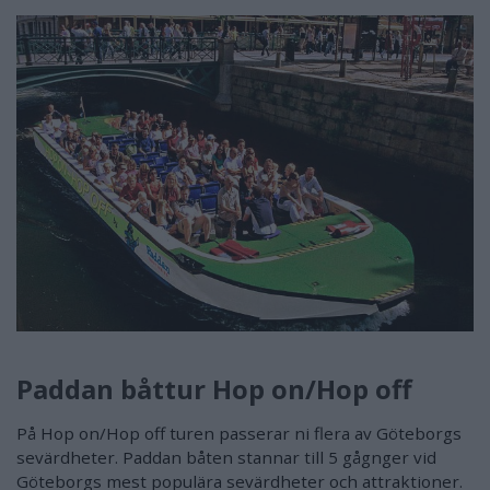
Paddan båttur Hop on/Hop off
På Hop on/Hop off turen passerar ni flera av Göteborgs
sevärdheter. Paddan båten stannar till 5 gågnger vid
Göteborgs mest populära sevärdheter och attraktioner.