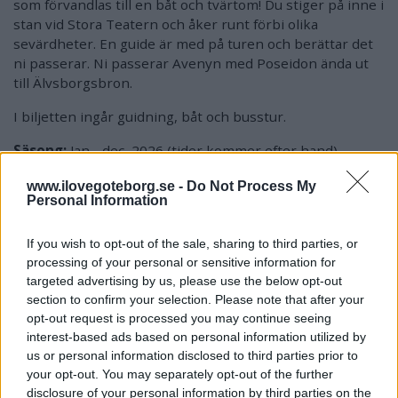
som förvandlas till en båt och tvärtom! Du stiger på inne i
stan vid Stora Teatern och åker runt förbi olika
sevärdheter. En guide är med på turen och berättar det
ni passerar. Ni passerar Avenyn med Poseidon ända ut
till Älvsborgsbron.
I biljetten ingår guidning, båt och busstur.
Säsong:
Jan - dec, 2026 (tider kommer efter hand)
Avgår:
Stora Teatern
Tid:
60 - 75 min (20 minuter i
www.ilovegoteborg.se -
Do Not Process My
vatten)
Personal Information
Köp biljett till Amfibiebuss
If you wish to opt-out of the sale, sharing to third parties, or
processing of your personal or sensitive information for
targeted advertising by us, please use the below opt-out
section to confirm your selection. Please note that after your
opt-out request is processed you may continue seeing
interest-based ads based on personal information utilized by
Båtturer i Göteborg inkl
us or personal information disclosed to third parties prior to
matupplevelse.
your opt-out. You may separately opt-out of the further
disclosure of your personal information by third parties on the