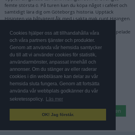
femte största ö. På turen kan du köpa något i caféet och
samtidigt lära dig om Göteborgs historia. Upptäck
Hisingen via båtvägen! Åk med i sakta mak runt Hisingen.
Ni färdas genom karga klippor, gröna ängar,
kulturlandskap m.m. Under färden guidas ni via inspelade
Cookies hjälper oss att tillhandahålla våra
guidning på svenska och engelska. Sitt gärna på
och våra partners tjänster och produkter.
soldäcket på övre plan.
Genom att använda vår hemsida samtycker
du till att vi använder cookies för statistik,
Önskar ni äta middag ombord behöver ni förboka
användarmönster, anpassat innehåll och
alternativet
Middagskryssning runt Hisingen
.
annonser. Om du stänger av eller raderar
Säsong:
17 apr - 26 sep, 2026
cookies i din webbläsare kan delar av vår
Avgår:
Lilla Bommen
Tid:
4 tim
hemsida sluta fungera. Genom att fortsätta
använda vår webbplats godkänner du vår
Köp biljett till Båtutflykt runt Hisingen
sekretesspolicy.
Läs mer
Köp biljett till Middagskryssning runt Hisingen
OK! Jag förstår.