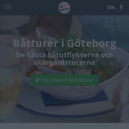
Båtturer i Göteborg
De bästa båtutflykterna och
skärgårdsturerna
Köp biljetter till Båtturer