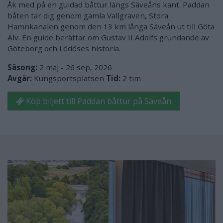
Åk med på en guidad båttur längs Säveåns kant. Paddan
båten tar dig genom gamla Vallgraven, Stora
Hamnkanalen genom den 13 km långa Säveån ut till Göta
Älv. En guide berättar om Gustav II Adolfs grundande av
Göteborg och Lödöses historia.
Säsong:
2 maj - 26 sep, 2026
Avgår:
Kungsportsplatsen
Tid:
2 tim
Köp biljett till Paddan båttur på Säveån