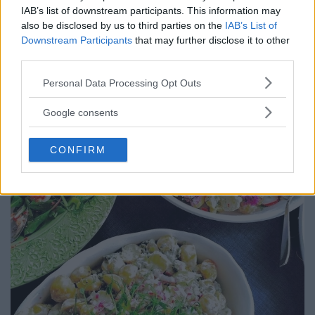
IAB’s list of downstream participants. This information may
Avnjut brunch, lunch & middag och skaldjur på en
also be disclosed by us to third parties on the
IAB’s List of
båttur i Göteborg.!
Downstream Participants
that may further disclose it to other
third parties.
Please note that this website/app uses one or more Google
Personal Data Processing Opt Outs
services and may gather and store information including but
not limited to your visit or usage behaviour. You may click to
Google consents
grant or deny consent to Google and its third-party tags to
use your data for below specified purposes in below Google
CONFIRM
consent section.