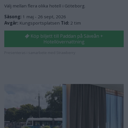
Välj mellan flera olika hotell i Göteborg.
Säsong:
1 maj - 26 sept, 2026
Avgår:
Kungsportsplatsen
Tid:
2 tim
Köp biljett till Paddan på Säveån +
Hotellövernattning
Presenteras i samarbete med Strawberry