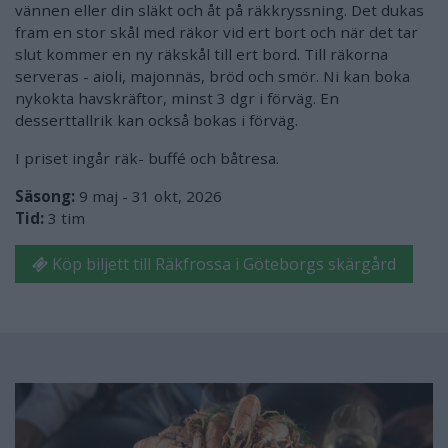
vännen eller din släkt och åt på räkkryssning. Det dukas
fram en stor skål med räkor vid ert bort och när det tar
slut kommer en ny räkskål till ert bord. Till räkorna
serveras - aioli, majonnäs, bröd och smör. Ni kan boka
nykokta havskräftor, minst 3 dgr i förväg. En
desserttallrik kan också bokas i förväg.
I priset ingår räk- buffé och båtresa.
Säsong:
9 maj - 31 okt, 2026
Tid:
3 tim
Köp biljett till Räkfrossa i Göteborgs skärgård