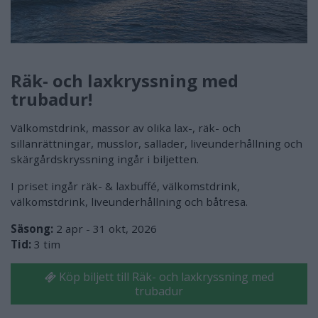
Räk- och laxkryssning med
trubadur!
Välkomstdrink, massor av olika lax-, räk- och
sillanrättningar, musslor, sallader, liveunderhållning och
skärgårdskryssning ingår i biljetten.
I priset ingår räk- & laxbuffé, välkomstdrink,
välkomstdrink, liveunderhållning och båtresa.
Säsong:
2 apr - 31 okt, 2026
Tid:
3 tim
Köp biljett till Räk- och laxkryssning med
trubadur