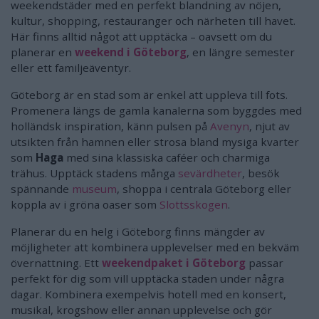
weekendstäder med en perfekt blandning av nöjen,
kultur, shopping, restauranger och närheten till havet.
Här finns alltid något att upptäcka – oavsett om du
planerar en
weekend i Göteborg
, en längre semester
eller ett familjeäventyr.
Göteborg är en stad som är enkel att uppleva till fots.
Promenera längs de gamla kanalerna som byggdes med
holländsk inspiration, känn pulsen på
Avenyn
, njut av
utsikten från hamnen eller strosa bland mysiga kvarter
som
Haga
med sina klassiska caféer och charmiga
trähus. Upptäck stadens många
sevärdheter
, besök
spännande
museum
, shoppa i centrala Göteborg eller
koppla av i gröna oaser som
Slottsskogen
.
Planerar du en helg i Göteborg finns mängder av
möjligheter att kombinera upplevelser med en bekväm
övernattning. Ett
weekendpaket i Göteborg
passar
perfekt för dig som vill upptäcka staden under några
dagar. Kombinera exempelvis hotell med en konsert,
musikal, krogshow eller annan upplevelse och gör