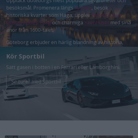
Upptäck Göteborgs mest populära sevärdheter och
besöksmål. Promenera längs
Avenyn
, besök
historiska kvarter som Haga, upplev
Feskekyrkan
,
Gustav Adolfs Torg
och charmiga
Kronhuset
med sina
anor från 1600-talet.
Göteborg erbjuder en härlig blandning av historia,
kultur, shopping, parker och hav. Här hittar du både
Kör Sportbil
klassiska sevärdheter och nya upplevelser för hela
familjen.
Sätt gasen i botten i en Ferrari eller Lamborghini.
Se Göteborgs sevärdheter
Se turer med Sportbil