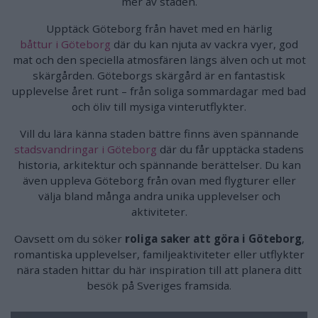
mer av staden.
Upptäck Göteborg från havet med en härlig
båttur i Göteborg
där du kan njuta av vackra vyer, god
mat och den speciella atmosfären längs älven och ut mot
skärgården. Göteborgs skärgård är en fantastisk
upplevelse året runt – från soliga sommardagar med bad
och öliv till mysiga vinterutflykter.
Vill du lära känna staden bättre finns även spännande
stadsvandringar i Göteborg
där du får upptäcka stadens
historia, arkitektur och spännande berättelser. Du kan
även uppleva Göteborg från ovan med flygturer eller
välja bland många andra unika upplevelser och
aktiviteter.
Oavsett om du söker
roliga saker att göra i Göteborg
,
romantiska upplevelser, familjeaktiviteter eller utflykter
nära staden hittar du här inspiration till att planera ditt
besök på Sveriges framsida.