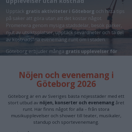
upplevelser utan kostnad
Slottsskogen eller upptäck Göteborg från vattnet med
Upptäck
gratis aktiviteter i Göteborg
och hitta tips
Paddan och Ocean Bus.
på saker att göra utan att det kostar något.
Promenera genom mysiga stadsdelar, besök parker,
Att göra med barn i Göteborg
njut av utsiktsplatser, upptäck sevärdheter och ta del
av kostnadsfria evenemang runt om i staden.
Göteborg erbjuder många
gratis upplevelser för
både vuxna och barn
året runt – från Slottsskogen
och Trädgårdsföreningen till badplatser,
Nöjen och evenemang i
promenadstråk, festivaler och aktiviteter under
sommaren.
Göteborg 2026
Gratis saker att göra i Göteborg
Göteborg är en av Sveriges bästa nöjesstäder med ett
stort utbud av
nöjen, konserter och evenemang
året
runt. Här finns något för alla – från stora
musikupplevelser och shower till teater, musikaler,
standup och sportevenemang.