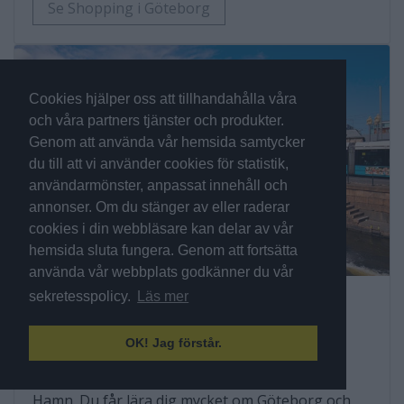
Se Shopping i Göteborg
Cookies hjälper oss att tillhandahålla våra
och våra partners tjänster och produkter.
Genom att använda vår hemsida samtycker
du till att vi använder cookies för statistik,
användarmönster, anpassat innehåll och
annonser. Om du stänger av eller raderar
cookies i din webbläsare kan delar av vår
hemsida sluta fungera. Genom att fortsätta
använda vår webbplats godkänner du vår
sekretesspolicy.
Läs mer
Rundtur med Paddan
Göteborg är känt för sina platta Paddan-båtar
OK! Jag förstår.
som tar dig med på sightseeing genom
Göteborgs smala kanaler och ut i Göteborgs
Hamn. Du får lära dig mycket om Göteborg och