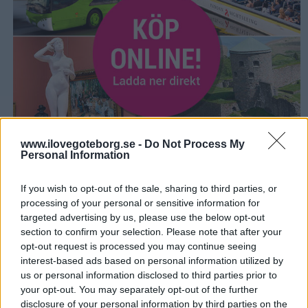
www.ilovegoteborg.se -
Do Not Process My
Personal Information
GO CITY GOTHENBURG PASS
If you wish to opt-out of the sale, sharing to third parties, or
processing of your personal or sensitive information for
Ett Göteborg turistkort fyllt med fria
targeted advertising by us, please use the below opt-out
inträden!
section to confirm your selection. Please note that after your
opt-out request is processed you may continue seeing
Med ett Go City Gothenburg Pass kan du upptäcka
interest-based ads based on personal information utilized by
Göteborg till rabatterat pris. Detta Göteborgskort är fyllt
us or personal information disclosed to third parties prior to
med inträden till sevärdheter, museum och sightseeing.
your opt-out. You may separately opt-out of the further
Du betalar ett fast pris för kortet som gäller för olika
disclosure of your personal information by third parties on the