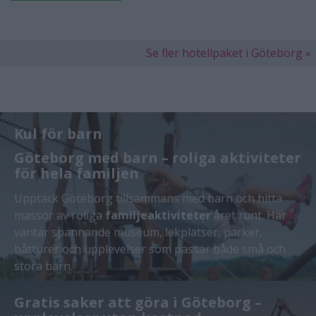
Se fler hotellpaket i Göteborg »
Kul för barn
Göteborg med barn – roliga aktiviteter
för hela familjen
Upptäck Göteborg tillsammans med barn och hitta
massor av roliga
familjeaktiviteter
året runt. Här
väntar spännande museum, lekplatser, parker,
båtturer och upplevelser som passar både små och
stora barn.
Besök populära familjeattraktioner som
Liseberg
,
Gratis saker att göra i Göteborg –
universeum-goteborg.asp
och Maritiman, lek i