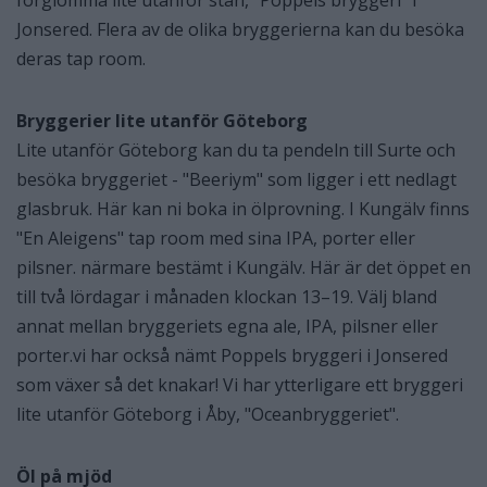
förglömma lite utanför stan, "Poppels bryggeri" i
Jonsered. Flera av de olika bryggerierna kan du besöka
deras tap room.
Bryggerier lite utanför Göteborg
Lite utanför Göteborg kan du ta pendeln till Surte och
besöka bryggeriet - "Beeriym" som ligger i ett nedlagt
glasbruk. Här kan ni boka in ölprovning. I Kungälv finns
"En Aleigens" tap room med sina IPA, porter eller
pilsner. närmare bestämt i Kungälv. Här är det öppet en
till två lördagar i månaden klockan 13–19. Välj bland
annat mellan bryggeriets egna ale, IPA, pilsner eller
porter.vi har också nämt Poppels bryggeri i Jonsered
som växer så det knakar! Vi har ytterligare ett bryggeri
lite utanför Göteborg i Åby, "Oceanbryggeriet".
Öl på mjöd