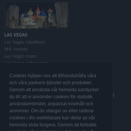
LAS VEGAS
Las Vegas rabattkort
NHL Hockey
Las Vegas nöjen
Las Vegas sightseeing
Cookies hjälper oss att tillhandahålla våra
och våra partners tjänster och produkter.
Genom att använda vår hemsida samtycker
Fler reseguider:
I Love the World
|
San Francisco
|
du till att vi använder cookies för statistik,
Los Angeles
|
Sydney
användarmönster, anpassat innehåll och
annonser. Om du stänger av eller raderar
cookies i din webbläsare kan delar av vår
hemsida sluta fungera. Genom att fortsätta