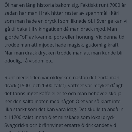
Öl har en lång historia bakom sig. Faktiskt runt 7000 år
sedan har man i Irak hittar rester av spannmål i kärl
som man hade en dryck i som liknade öl. I Sverige kan vi
gå tillbaka till vikingatiden då man drack mjöd. Man
gjorde "öl" av kvanne, pors eller honung. Vid denna tid
trodde man att mjödet hade magisk, gudomlig kraft.
När man drack drycken trodde man att man kunde bli
odödlig, få visdom etc.
Runt medeltiden var öldrycken nästan det enda man
drack (1500- och 1600-talet), vattnet var mcyket dåligt,
det fanns inget kaffe eller te och man behövde skölja
ner den salta maten med något. Ölet var så klart inte
lika starkt som det kan vara idag. Det skulle ta ändå in
till 1700-talet innan ölet minskade som lokal dryck.
Svagdricka och brännvinet ersatte öldrickandet vid