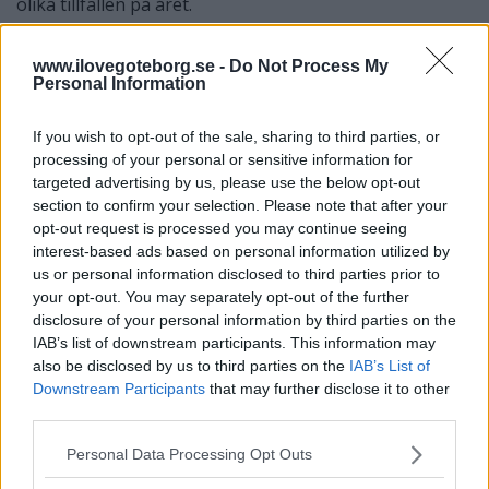
olika tillfällen på året.
www.ilovegoteborg.se -
Do Not Process My
Personal Information
If you wish to opt-out of the sale, sharing to third parties, or
processing of your personal or sensitive information for
targeted advertising by us, please use the below opt-out
section to confirm your selection. Please note that after your
opt-out request is processed you may continue seeing
interest-based ads based on personal information utilized by
us or personal information disclosed to third parties prior to
Undergästa öltyper
your opt-out. You may separately opt-out of the further
disclosure of your personal information by third parties on the
I Sverige är underjäsning det vanligaste. Underjäsning är
IAB’s list of downstream participants. This information may
att jästkulturen sjunker till botten istället för att stiga till
also be disclosed by us to third parties on the
IAB’s List of
ytan under en lägre temperatur. Motsatsen är
Downstream Participants
that may further disclose it to other
överjäsning. Ett underjäst öl har oftast mindre arom och
third parties.
smak. Själva metoden "underjäsning" kom från
löjtnanten Fredrik Rosenquist af Åkershult, år 1843. Han
Please note that this website/app uses one or more Google
Personal Data Processing Opt Outs
arbetade först som löjtnant men skolade om sig till
services and may gather and store information including but