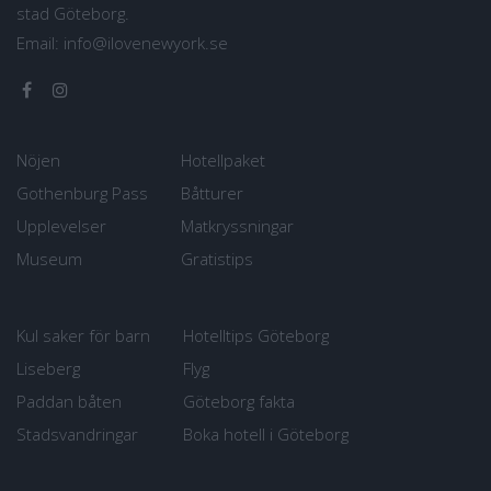
stad Göteborg.
Email:
info@ilovenewyork.se
Nöjen
Hotellpaket
Gothenburg Pass
Båtturer
Upplevelser
Matkryssningar
Museum
Gratistips
Kul saker för barn
Hotelltips Göteborg
Liseberg
Flyg
Paddan båten
Göteborg fakta
Stadsvandringar
Boka hotell i Göteborg