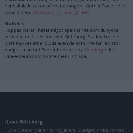
handskalade räkor på restaurangen i Gothia Tower eller
unna dig en
räkkryssning i Skärgården
.
Slutsats
Hoppas du har hittat något spännande som du tycker
verkar vara intressant med Göteborg. Staden har helt
klart mycket att erbjuda även de som inte har en stor
budget, man behöver inte prioritera
Liseberg
eller
Universeum som tar lite mer i inträde.
I Love Göteborg
I Love Göteborg är en turistguide till Sveriges andra största