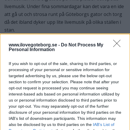
livemusik. Under fina sommardagar kan det vara en ide
att gå ut och strosa runt på Göteborgs gator och torg
då det ibland dyker upp lite livemusik på olika ställen i
stan.
www.ilovegoteborg.se -
Do Not Process My
Street Food/Food Trucks
Personal Information
För er som inte vill gå på en restaurang kan välja en av
de många food trucks som är placerade lite runt
If you wish to opt-out of the sale, sharing to third parties, or
omkring i Göteborg. Det finns något för alla, sushi,
processing of your personal or sensitive information for
targeted advertising by us, please use the below opt-out
indiskt, hamburgare, mexikansk och flera andra. Dock
section to confirm your selection. Please note that after your
flyttar sig många runt staden men en av de som står
opt-out request is processed you may continue seeing
still är Jinx Trucks som står på Magasingatan.
interest-based ads based on personal information utilized by
us or personal information disclosed to third parties prior to
your opt-out. You may separately opt-out of the further
disclosure of your personal information by third parties on the
IAB’s list of downstream participants. This information may
also be disclosed by us to third parties on the
IAB’s List of