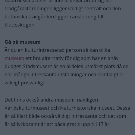
Båda dessa platser är inte alls svår att ta sig till,
trädgårdsföreningen ligger väldigt centralt och den
botaniska trädgården ligger i anslutning till
Slottsskogen.
Gå på museum
Är du en kulturintresserad person så kan olika
museum
ett bra alternativ för dig som har en snäv
budget. Stadsmuseet är en alldeles utmärkt plats då de
har många intressanta utställningar och samtidigt är
väldigt prisvänligt.
Det finns också andra museum, nämligen
Världskulturmuseet och Naturhistoriska museet. Dessa
är så klart både också väldigt intressanta och det som
är så lyckosamt är att båda gratis upp till 17 år.